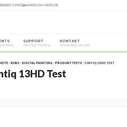
 8162929
INFO@AIRBRUSH-VIDEO.DE
ENTS
SUPPORT
KONTAKT
ATIONEN…
HÄUFIGE FRAGEN…
SCHREIBEN SIE UNS
SEITE
KURS
DIGITAL PAINTING
PRODUKTTESTS
CINTIQ 13HD TEST
ntiq 13HD Test