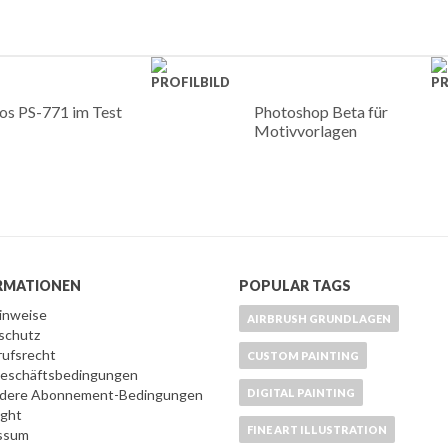
os PS-771 im Test
Photoshop Beta für
Motivvorlagen
RMATIONEN
POPULAR TAGS
Hinweise
AIRBRUSH GRUNDLAGEN
schutz
rufsrecht
CUSTOM PAINTING
 Geschäftsbedingungen
dere Abonnement-Bedingungen
DIGITAL PAINTING
ight
FINE ART ILLUSTRATION
ssum