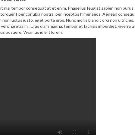
ut nisi tempor consequat at et enim. Phasellus feugiat sapien non purus
tora torquent per conubia nostra, per inceptos himenaeos. Aenean consequ
 non luctus justo, eget porta eros. Nunc mollis blandit orci non ultricies.
vel pharetra mi. Cras diam magna, tempor et facilisis imperdiet, viverra u
us posuere. Vivamus id elit lorem.