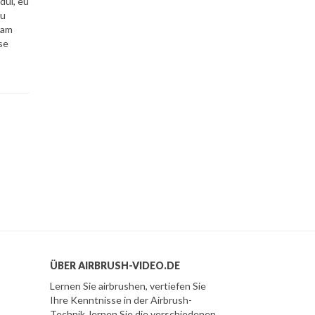
dui, eu
eu
diam
sse
ÜBER AIRBRUSH-VIDEO.DE
Lernen Sie airbrushen, vertiefen Sie
Ihre Kenntnisse in der Airbrush-
Technik, lernen Sie die verschiedenen