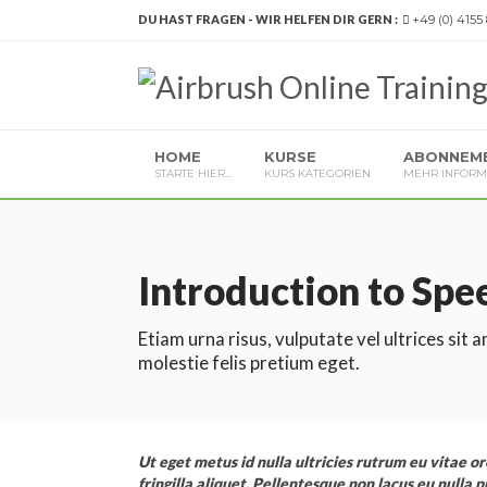
DU HAST FRAGEN - WIR HELFEN DIR GERN :
+49 (0) 4155
HOME
KURSE
ABONNEM
STARTE HIER…
KURS KATEGORIEN
MEHR INFORM
Introduction to Spe
Etiam urna risus, vulputate vel ultrices sit
molestie felis pretium eget.
Ut eget metus id nulla ultricies rutrum eu vitae orc
fringilla aliquet. Pellentesque non lacus eu nulla 