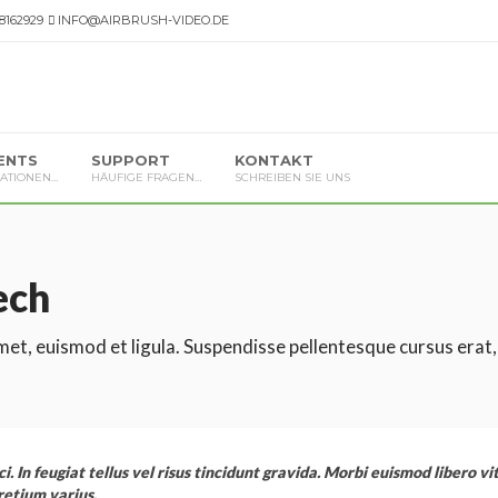
 8162929
INFO@AIRBRUSH-VIDEO.DE
ENTS
SUPPORT
KONTAKT
ATIONEN…
HÄUFIGE FRAGEN…
SCHREIBEN SIE UNS
ech
 amet, euismod et ligula. Suspendisse pellentesque cursus erat,
i. In feugiat tellus vel risus tincidunt gravida. Morbi euismod libero vi
pretium varius.