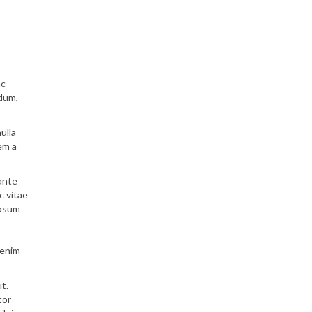
ac
ndum,
ulla
em a
 ante
c vitae
ipsum
 enim
t.
tor