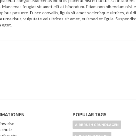
u placerat congue. Maecenas lobortis placerat nisi eu luctus. Ut in laoreet 
s. Maecenas feugiat sit amet elit at bibendum. Etiam non bibendum nisl, 
apibus posuere. Fusce convallis, ligula sit amet scelerisque ultrices, dui 
am urna risus, vulputate vel ultrices sit amet, euismod et ligula. Suspendi
m eget.
RMATIONEN
POPULAR TAGS
Hinweise
AIRBRUSH GRUNDLAGEN
schutz
rufsrecht
CUSTOM PAINTING