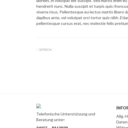
laoreet, in volutpat elit suscipit. Sed mattis enim e
hendrerit nunc. Nulla suscipit et turpis quis rhoncu
viverra risus. Pellentesque eu lectus mattis libero d
dapibus ante, vel volutpat orci tortor quis nibh. Eti
pellentesque cursus erat, nec molestie felis pretiu
SPEECH
INFO
Telefonische Unterstützung und
Allg. 
Beratung unter:
Daten
Wider