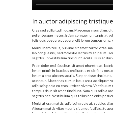
In auctor adipiscing tristique
Cras sed sollicitudin quam. Maecenas risus diam, ult
pellentesque metus. Etiam congue non turpis at volu
felis quis posuere posuere, elit lorem tempus urna, v
Morbi libero tellus, pulvinar sit amet tortor vitae, 
leo congue nisi, sed molestie lectus mi at ipsum. D
sagittis. In vestibulum tincidunt iaculis. Duis ac du
Proin dolor orci, faucibus sit amet pharetra at, lac
ipsum primis in faucibus orci luctus et ultrices pos
ipsum a erat ultrices iaculis. Suspendisse tincidunt,
ac neque. Maecenas cursus lacus arcu, ac aliquam veli
adipiscing odio eu eros ultrices viverra. Vestibulum 
tempus risus sit amet tincidunt. Nam quis odio a orci
sagittis nec. Vestibulum quis tellus nec enim posue
Morbi ut erat mattis, adipiscing odio at, sodales 
Aliquam mattis vitae mauris sit amet facilisis. Susp