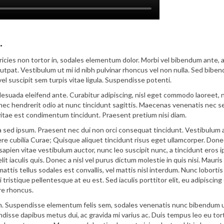
.
ricies non tortor in, sodales elementum dolor. Morbi vel bibendum ante, 
tpat. Vestibulum ut mi id nibh pulvinar rhoncus vel non nulla. Sed bibe
el suscipit sem turpis vitae ligula. Suspendisse potenti.
malesuada eleifend ante. Curabitur adipiscing, nisl eget commodo laoreet, n
onec hendrerit odio at nunc tincidunt sagittis. Maecenas venenatis nec s
i vitae est condimentum tincidunt. Praesent pretium nisi diam.
inia sed ipsum. Praesent nec dui non orci consequat tincidunt. Vestibulum
uere cubilia Curae; Quisque aliquet tincidunt risus eget ullamcorper. Done
 sapien vitae vestibulum auctor, nunc leo suscipit nunc, a tincidunt eros 
t iaculis quis. Donec a nisl vel purus dictum molestie in quis nisi. Mauris
mattis tellus sodales est convallis, vel mattis nisl interdum. Nunc lobortis
 tristique pellentesque at eu est. Sed iaculis porttitor elit, eu adipiscing
re rhoncus.
diam. Suspendisse elementum felis sem, sodales venenatis nunc bibendum u
endisse dapibus metus dui, ac gravida mi varius ac. Duis tempus leo eu tor