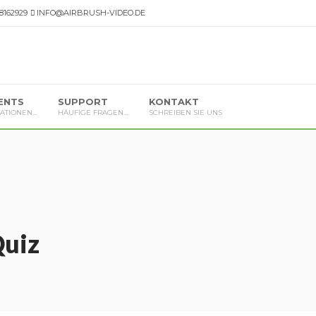
 8162929
INFO@AIRBRUSH-VIDEO.DE
ENTS
SUPPORT
KONTAKT
ATIONEN…
HÄUFIGE FRAGEN…
SCHREIBEN SIE UNS
Quiz