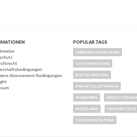
RMATIONEN
POPULAR TAGS
Hinweise
AIRBRUSH GRUNDLAGEN
schutz
rufsrecht
CUSTOM PAINTING
 Geschäftsbedingungen
dere Abonnement-Bedingungen
DIGITAL PAINTING
ight
FINE ART ILLUSTRATION
ssum
INTERVIEWS
KREATIV TECHNI
MODELLBAU
PRODUKTTESTS
TORTENGESTALTUNG