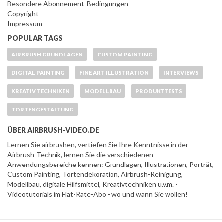
Besondere Abonnement-Bedingungen
Copyright
Impressum
POPULAR TAGS
AIRBRUSH GRUNDLAGEN
CUSTOM PAINTING
DIGITAL PAINTING
FINE ART ILLUSTRATION
INTERVIEWS
KREATIV TECHNIKEN
MODELLBAU
PRODUKTTESTS
TORTENGESTALTUNG
ÜBER AIRBRUSH-VIDEO.DE
Lernen Sie airbrushen, vertiefen Sie Ihre Kenntnisse in der
Airbrush-Technik, lernen Sie die verschiedenen
Anwendungsbereiche kennen: Grundlagen, Illustrationen, Porträt,
Custom Painting, Tortendekoration, Airbrush-Reinigung,
Modellbau, digitale Hilfsmittel, Kreativtechniken u.v.m. -
Videotutorials im Flat-Rate-Abo - wo und wann Sie wollen!